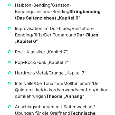
​Halbton-Bending/Ganzton-
Bending/Unisono-Bending​
Stringbending
(Das Saitenziehen) „Kapitel 6“
​Improvisation im Dur-blues/Viertelton-
Bending/Riffs/Der Turnaround​
Dur-Blues
„Kapitel 6“
​Rock-Klassiker „Kapitel 7“
​Pop-Rock/Funk „Kapitel 7“
​Hardrock/Metal/Grunge „Kapitel 7“
​Intervalle/Die Tonarten/Molltonleitern/Der
Quintenzirkel/Akkordverwandschaften/Akkor
dumkehrungen​
Theorie „Anhang“
​Anschlagsübungen mit Saitenwechsel/
Übungen für die Greifhand​
Technische